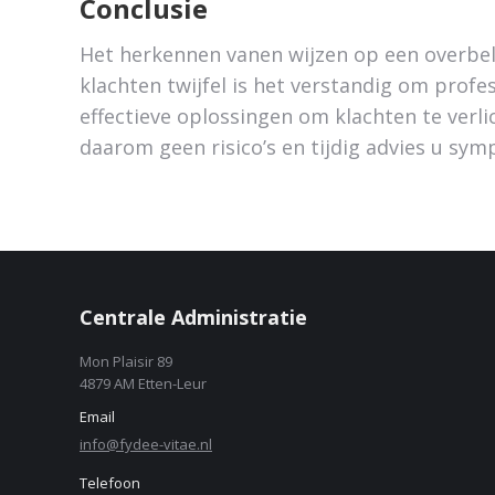
Conclusie
Het herkennen vanen wijzen op een overbel
klachten twijfel is het verstandig om profe
effectieve oplossingen om klachten te ver
daarom geen risico’s en tijdig advies u sym
Centrale Administratie
Mon Plaisir 89
4879 AM Etten-Leur
Email
info@fydee-vitae.nl
Telefoon