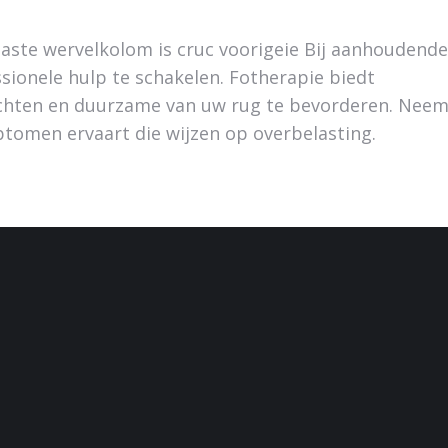
aste wervelkolom is cruc voorigeie Bij aanhoudende
ssionele hulp te schakelen. Fotherapie biedt
lichten en duurzame van uw rug te bevorderen. Nee
ptomen ervaart die wijzen op overbelasting.