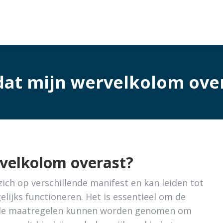
dat mijn wervelkolom over
rvelkolom overast?
ich op verschillende manifest en kan leiden tot
lijks functioneren. Het is essentieel om de
ende maatregelen kunnen worden genomen om