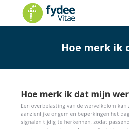
Hoe merk ik 
Hoe merk ik dat mijn we
Een overbelasting van de wervelkolom kan z
aanzienlijke ongem en beperkingen het dage
signalen tijdig te herkennen, zodat pass