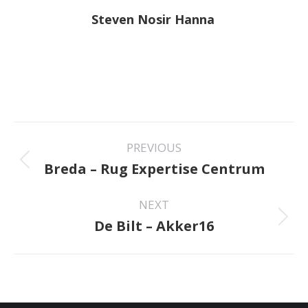
Steven Nosir Hanna
Project
PREVIOUS
navigation
Breda – Rug Expertise Centrum
Previous
project:
NEXT
De Bilt – Akker16
Next
project: