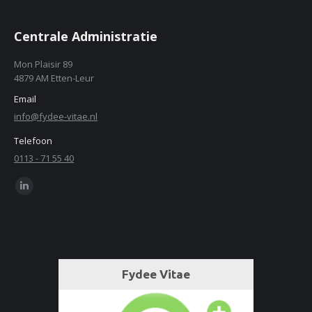
Centrale Administratie
Mon Plaisir 89
4879 AM Etten-Leur
Email
info@fydee-vitae.nl
Telefoon
0113 - 71 55 40
Find us on:
Linkedin
page
opens
in
new
window