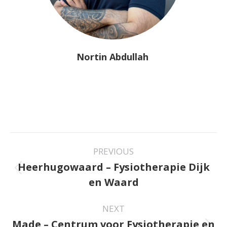
Nortin Abdullah
Project
PREVIOUS
navigation
Heerhugowaard – Fysiotherapie Dijk
Previous
en Waard
project:
NEXT
Made – Centrum voor Fysiotherapie en