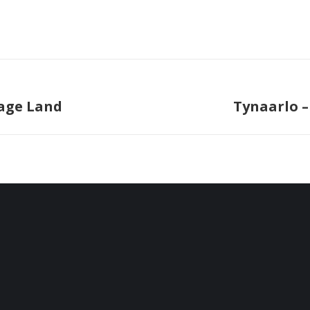
Lage Land
Tynaarlo –
Next
project: