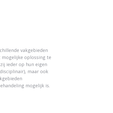
schillende vakgebieden
 mogelijke oplossing te
zij ieder op hun eigen
isciplinair), maar ook
vakgebieden
behandeling mogelijk is.
Kiethon Vervoort
Angelique de Brui