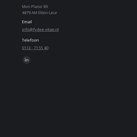
Mon Plaisir 89
4879 AM Etten-Leur
Email
info@fydee-vitae.nl
Telefoon
0113 - 71 55 40
Find us on:
Linkedin
page
opens
in
new
window