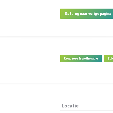
Ga terug naar vorige pagina
Reguliere fysiotherapie
Epl
Locatie