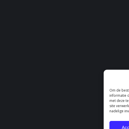
Om de beste
informatie 
met deze te
site verwer
nadelige in
Acc