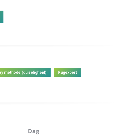
ey methode (duizeligheid)
Rugexpert
Dag