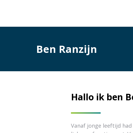
Ben Ranzijn
Hallo ik ben B
Vanaf jonge leeftijd had