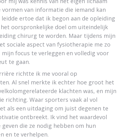
oor mij was kennis van het eigen lichaam
e vormen van informatie die iemand kan
 leidde ertoe dat ik begon aan de opleiding
het oorspronkelijke doel om uiteindelijk
iding chirurg te worden. Maar tijdens mijn
et sociale aspect van fysiotherapie me zo
 mijn focus te verleggen en volledig voor
eut te gaan.
rrière richtte ik me vooral op
ten. Al snel merkte ik echter hoe groot het
elkolomgerelateerde klachten was, en mijn
ie richting. Waar sporters vaak al vol
 het als een uitdaging om juist degenen te
tivatie ontbreekt. Ik vind het waardevol
 geven die ze nodig hebben om hun
en en te verhelpen.