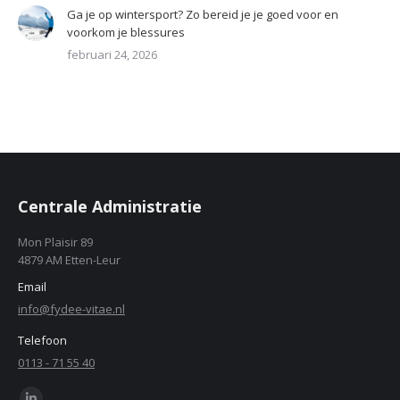
Ga je op wintersport? Zo bereid je je goed voor en
voorkom je blessures
februari 24, 2026
Centrale Administratie
Mon Plaisir 89
4879 AM Etten-Leur
Email
info@fydee-vitae.nl
Telefoon
0113 - 71 55 40
Find us on: