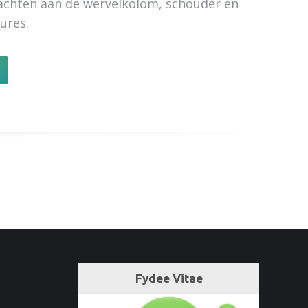
klachten aan de wervelkolom, schouder en
ures.