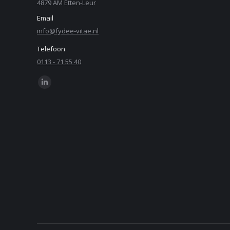
4879 AM Etten-Leur
Email
info@fydee-vitae.nl
Telefoon
0113 - 71 55 40
Find us on:
Linkedin
page
opens
in
new
window