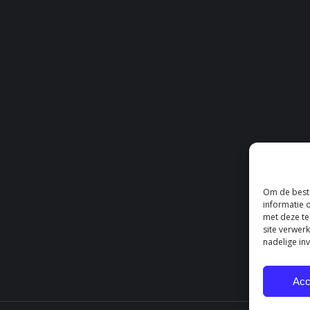
Om de beste
informatie 
met deze te
site verwer
nadelige in
Acc