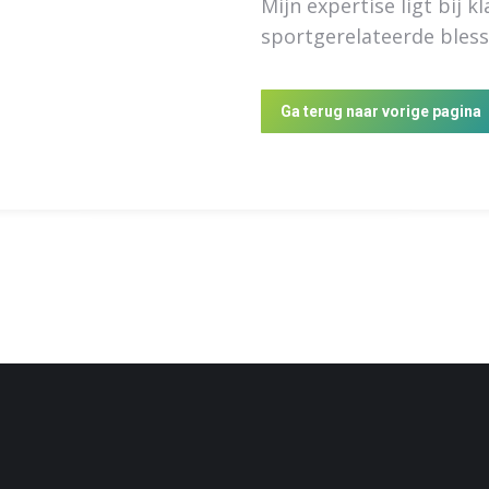
Mijn expertise ligt bij 
sportgerelateerde bless
Ga terug naar vorige pagina