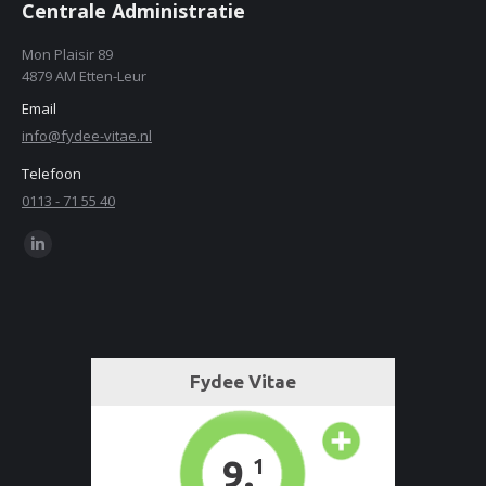
Centrale Administratie
Mon Plaisir 89
4879 AM Etten-Leur
Email
info@fydee-vitae.nl
Telefoon
0113 - 71 55 40
Find us on:
Linkedin
page
opens
in
new
window