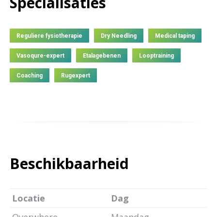
Specialisaties
Reguliere fysiotherapie
Dry Needling
Medical taping
Vasoqure-expert
Etalagebenen
Looptraining
Coaching
Rugexpert
Beschikbaarheid
Locatie
Dag