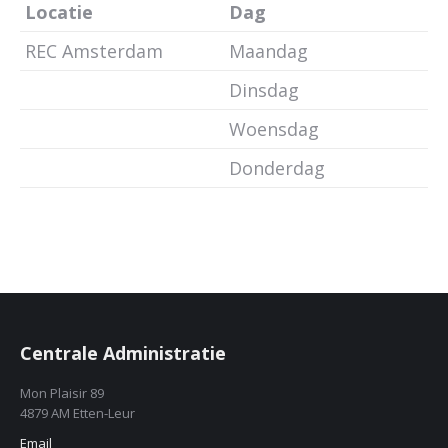
Locatie
Dag
REC Amsterdam
Maandag
Dinsdag
Woensdag
Donderdag
Centrale Administratie
Mon Plaisir 89
4879 AM Etten-Leur
Email