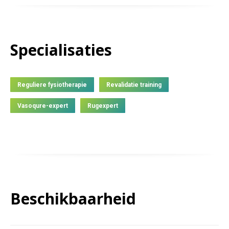
Specialisaties
Reguliere fysiotherapie
Revalidatie training
Vasoqure-expert
Rugexpert
Beschikbaarheid