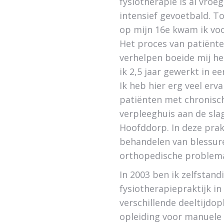
fysiotherapie is al vroeg
intensief gevoetbald. T
op mijn 16e kwam ik voo
Het proces van patiënte
verhelpen boeide mij he
ik 2,5 jaar gewerkt in e
Ik heb hier erg veel er
patiënten met chronisc
verpleeghuis aan de slag
Hoofddorp. In deze prak
behandelen van blessure
orthopedische problema
In 2003 ben ik zelfsta
fysiotherapiepraktijk i
verschillende deeltijdo
opleiding voor manuele 