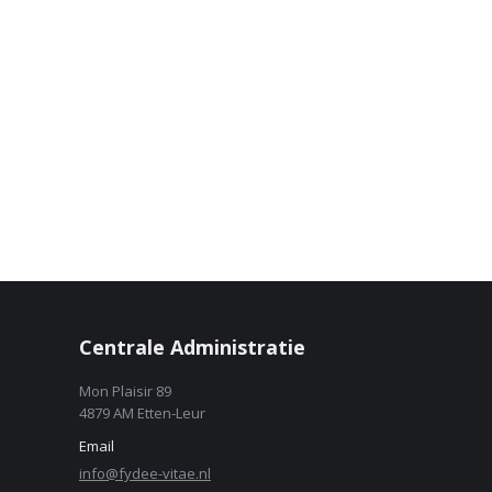
Centrale Administratie
Mon Plaisir 89
4879 AM Etten-Leur
Email
info@fydee-vitae.nl