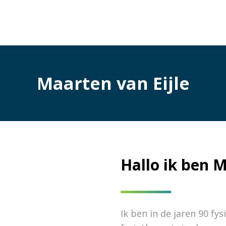
Maarten van Eijle
Hallo ik ben M
Ik ben in de jaren 90 fy