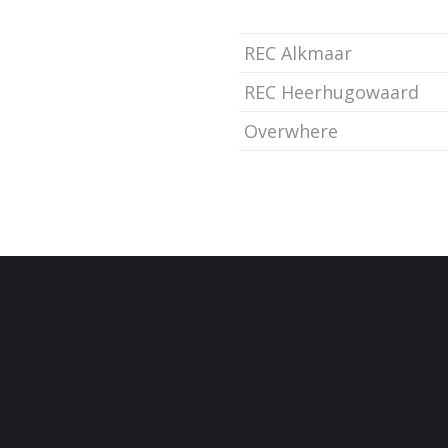
REC Alkmaar
REC Heerhugowaard
Overwhere