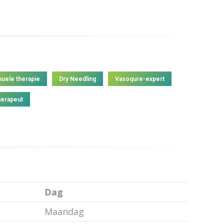
uele therapie
Dry Needling
Vasoqure-expert
herapeut
Dag
Maandag