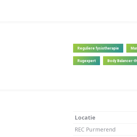
Reguliere fysiotherapie
Man
Rugexpert
Body Balancer-t
Locatie
REC Purmerend