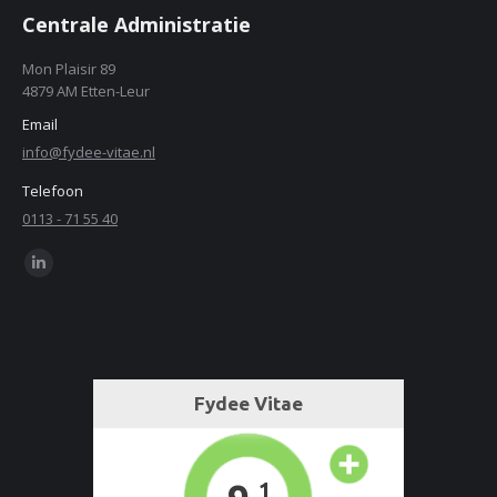
Centrale Administratie
Mon Plaisir 89
4879 AM Etten-Leur
Email
info@fydee-vitae.nl
Telefoon
0113 - 71 55 40
Find us on:
Linkedin
page
opens
in
new
window