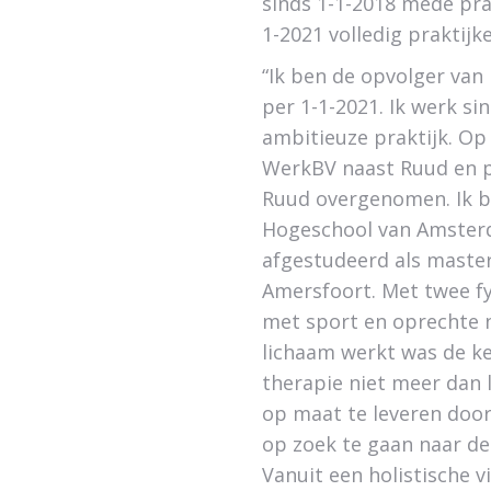
sinds 1-1-2018 mede pra
1-2021 volledig praktijk
“Ik ben de opvolger van
per 1-1-2021. Ik werk si
ambitieuze praktijk. Op
WerkBV naast Ruud en pe
Ruud overgenomen. Ik be
Hogeschool van Amsterd
afgestudeerd als maste
Amersfoort. Met twee fys
met sport en oprechte n
lichaam werkt was de ke
therapie niet meer dan l
op maat te leveren door
op zoek te gaan naar de
Vanuit een holistische v