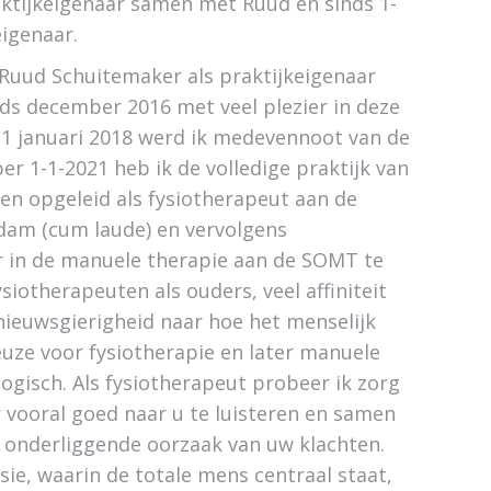
ktijkeigenaar samen met Ruud en sinds 1-
eigenaar.
 Ruud Schuitemaker als praktijkeigenaar
nds december 2016 met veel plezier in deze
 1 januari 2018 werd ik medevennoot van de
r 1-1-2021 heb ik de volledige praktijk van
n opgeleid als fysiotherapeut aan de
am (cum laude) en vervolgens
r in de manuele therapie aan de SOMT te
iotherapeuten als ouders, veel affiniteit
ieuwsgierigheid naar hoe het menselijk
uze voor fysiotherapie en later manuele
ogisch. Als fysiotherapeut probeer ik zorg
 vooral goed naar u te luisteren en samen
 onderliggende oorzaak van uw klachten.
isie, waarin de totale mens centraal staat,