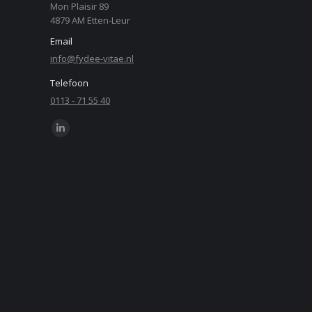
Mon Plaisir 89
4879 AM Etten-Leur
Email
info@fydee-vitae.nl
Telefoon
0113 - 71 55 40
Find us on:
Linkedin
page
opens
in
new
window