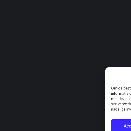
Om de beste
informatie 
met deze te
site verwer
nadelige in
Acc