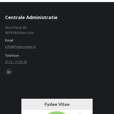
Centrale Administratie
Mon Plaisir 89
4879 AM Etten-Leur
Email
info@fydee-vitae.nl
Telefoon
0113 - 71 55 40
Find us on:
Linkedin
page
opens
in
new
window