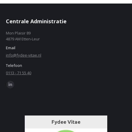
Centrale Administratie
Mon Plaisir 89
4879 AM Etten-Leur
Email
info@fydee-vitae.nl
Telefoon
0113 - 71 55 40
Find us on:
Linkedin
page
opens
in
new
window