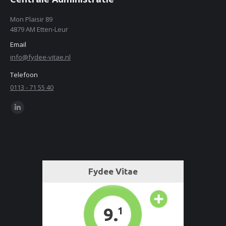
Mon Plaisir 89
4879 AM Etten-Leur
Email
info@fydee-vitae.nl
Telefoon
0113 - 71 55 40
Find us on:
Linkedin
page
opens
in
new
window